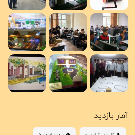
آمار بازدید
👤 کاربران آنلاین: ۰
👁 بازدید امروز: ۵