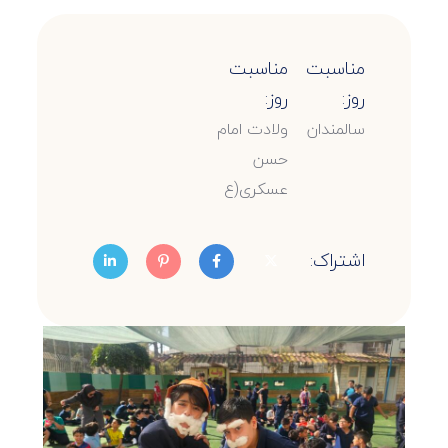
مناسبت
مناسبت
روز:
روز:
سالمندان
ولادت امام
حسن
عسکری(ع
اشتراک: