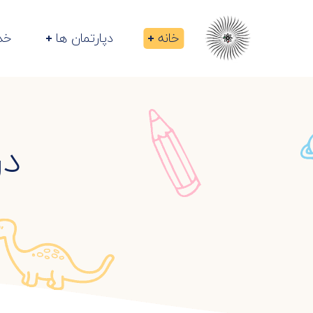
خانه
دپارتمان ها
خد
در