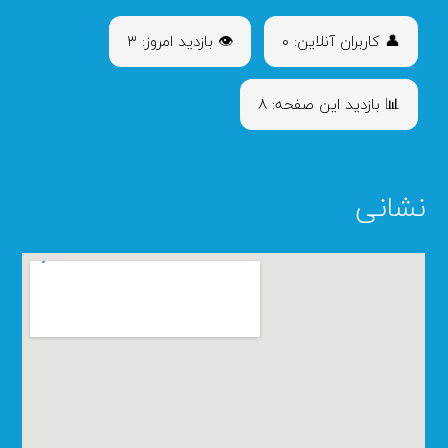
👤 کاربران آنلاین: ۰
👁 بازدید امروز: ۳
📊 بازدید این صفحه: ۸
نشانی